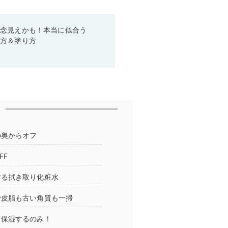
残念見えかも！本当に似合う
び方＆塗り方
の奥からオフ
FF
する拭き取り化粧水
で皮脂も古い角質も一掃
り保湿するのみ！