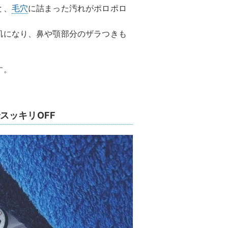
と、
毛穴
に詰まった汚れがポロポロ
肌になり、鼻や顎部分のザラつきも
す。
スッキリOFF