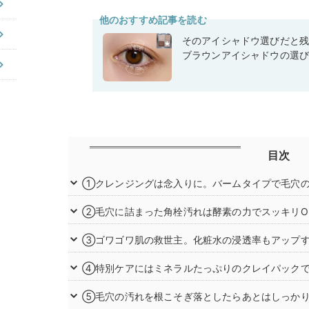
他のおすすめ記事を読む
そのアイシャドウ選びだと
ブラウンアイシャドウの選
目次
①クレンジングは念入りに。バームタイプで毛穴
②毛穴に詰まった角栓汚れは酵素の力でスッキリO
③ゴワゴワ肌の救世主。化粧水の浸透率もアップ
④特別ケアにはミネラルたっぷりのクレイパック
⑤毛穴の汚れを根こそぎ落としたらあとはしっか