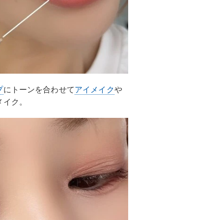
プ
にトーンを合わせて
アイメイク
や
メイク。