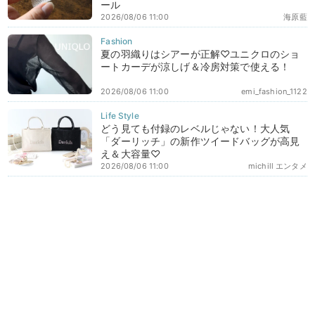
ール
2026/08/06 11:00
海原藍
夏の羽織りはシアーが正解♡ユニクロのショ
ートカーデが涼しげ＆冷房対策で使える！
2026/08/06 11:00
emi_fashion_1122
どう見ても付録のレベルじゃない！大人気
「ダーリッチ」の新作ツイードバッグが高見
え＆大容量♡
2026/08/06 11:00
michill エンタメ