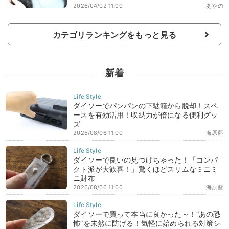
2026/04/02 11:00
あやの
カテゴリランキングをもっと見る
新着
ダイソーでパンパンの下駄箱から脱却！スペ
ースを有効活用！収納力が倍になる便利グッ
ズ
2026/08/06 11:00
海原藍
ダイソーで良いの見つけちゃった！「コンパ
クト派が大歓喜！」驚くほどスリムなミニミ
ニ財布
2026/08/06 11:00
海原藍
ダイソーで買って本当に良かった～！“あの恐
怖”を未然に防げる！気軽に始められる対策シ