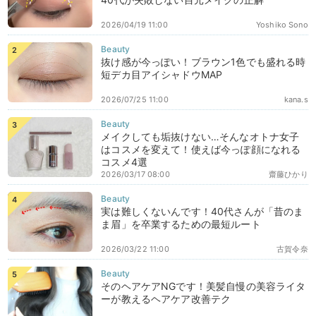
2026/04/19 11:00
Yoshiko Sono
抜け感が今っぽい！ブラウン1色でも盛れる時
短デカ目アイシャドウMAP
2026/07/25 11:00
kana.s
メイクしても垢抜けない…そんなオトナ女子
はコスメを変えて！使えば今っぽ顔になれる
コスメ4選
2026/03/17 08:00
齋藤ひかり
実は難しくないんです！40代さんが「昔のま
ま眉」を卒業するための最短ルート
2026/03/22 11:00
古賀令奈
そのヘアケアNGです！美髪自慢の美容ライタ
ーが教えるヘアケア改善テク