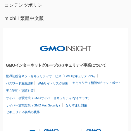
コンテンツポリシー
michill 繁體中文版
GMOインターネットグループのセキュリティ事業について
世界初総合ネットセキュリティサービス「GMOセキュリティ24」
セキュリティ相談AIチャットボット
パスワード漏洩診断
Webサイトリスク診断
実在証明・盗聴対策
サイバー攻撃対策（GMOサイバーセキュリティ byイエラエ）
サイバー攻撃対策（GMO Flatt Security）
なりすまし対策
セキュリティ事業の軌跡