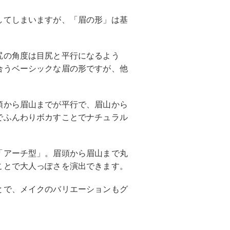
してしまいますが、「眉の形」は基
尻の角度は目尻と平行になるよう
合うベーシックな眉の形ですが、他
頭から眉山までが平行で、眉山から
でふんわりボカすことでナチュラル
「アーチ型」。眉頭から眉山まで丸
ことで大人っぽさを演出できます。
とで、メイクのバリエーションもグ