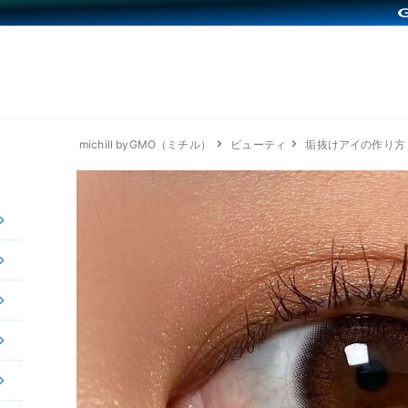
michill byGMO（ミチル）
ビューティ
垢抜けアイの作り方