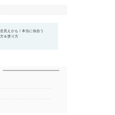
す
残念見えかも！本当に似合う
び方＆塗り方