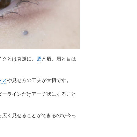
イクとは真逆に、
眉
と眉、眉と目は
ンス
や見せ方の工夫が大切です。
ダーラインだけアーチ状にすること
を広く見せることができるので今っ