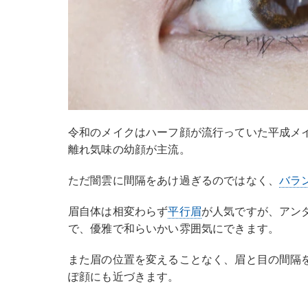
令和のメイクはハーフ顔が流行っていた平成メ
離れ気味の幼顔が主流。
ただ闇雲に間隔をあけ過ぎるのではなく、
バラ
眉自体は相変わらず
平行眉
が人気ですが、アン
で、優雅で和らいかい雰囲気にできます。
また眉の位置を変えることなく、眉と目の間隔
ぽ顔にも近づきます。