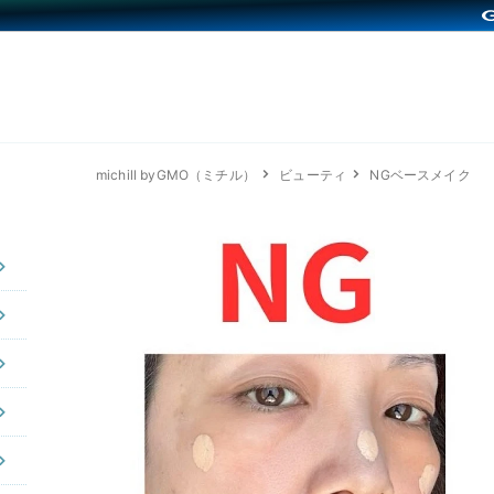
michill byGMO（ミチル）
ビューティ
NGベースメイク