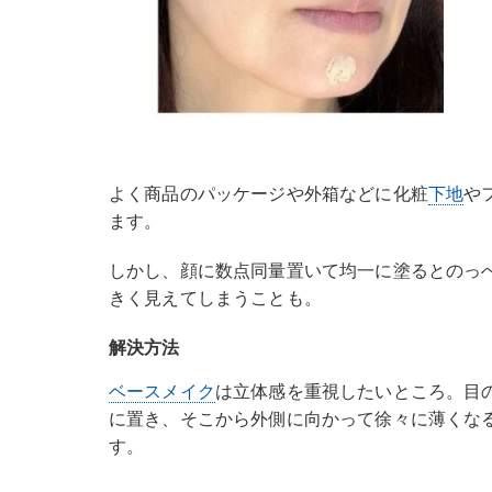
よく商品のパッケージや外箱などに化粧
下地
や
ます。
しかし、顔に数点同量置いて均一に塗るとのっ
きく見えてしまうことも。
解決方法
ベースメイク
は立体感を重視したいところ。目
に置き、そこから外側に向かって徐々に薄くな
す。