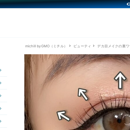
michill byGMO（ミチル）
ビューティ
デカ目メイクの裏ワ