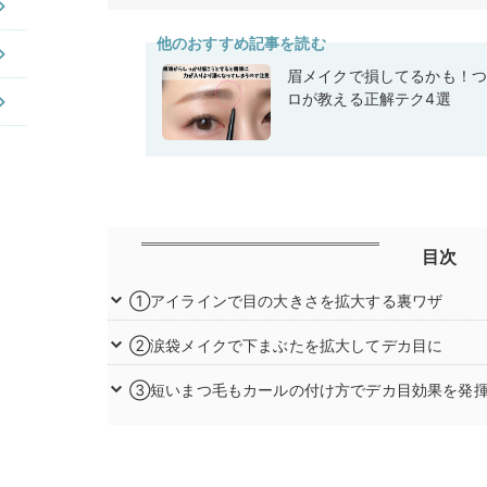
他のおすすめ記事を読む
眉メイクで損してるかも！つ
ロが教える正解テク4選
目次
①アイラインで目の大きさを拡大する裏ワザ
②涙袋メイクで下まぶたを拡大してデカ目に
③短いまつ毛もカールの付け方でデカ目効果を発