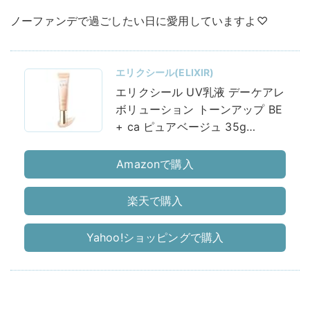
ノーファンデで過ごしたい日に愛用していますよ♡
エリクシール(ELIXIR)
エリクシール UV乳液 デーケアレ
ボリューション トーンアップ BE
+ ca ピュアベージュ 35g
SPF50+・PA++++ 朝用 日中用
乳液
化粧下地
日焼け止め シミ補
Amazonで購入
正 うるわしベージュ ビタミンC
誘導体配合 ELIXIR
楽天で購入
Yahoo!ショッピングで購入