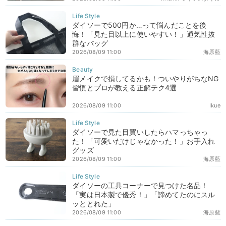
ダイソーで500円か…って悩んだことを後
悔！「見た目以上に使いやすい！」通気性抜
群なバッグ
2026/08/09 11:00
海原藍
眉メイクで損してるかも！ついやりがちなNG
習慣とプロが教える正解テク4選
2026/08/09 11:00
Ikue
ダイソーで見た目買いしたらハマっちゃっ
た！「可愛いだけじゃなかった！」お手入れ
グッズ
2026/08/09 11:00
海原藍
ダイソーの工具コーナーで見つけた名品！
「実は日本製で優秀！」「諦めてたのにスル
ッととれた」
2026/08/09 11:00
海原藍