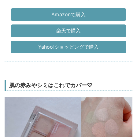
ンデーション ツヤ肌 薄膜 しずく
型パフ付 SPF50+ PA+++
Amazonで購入
楽天で購入
Yahoo!ショッピングで購入
肌の赤みやシミはこれでカバー♡