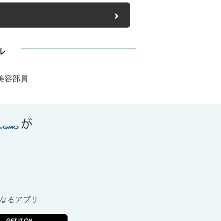
ル
美容部員