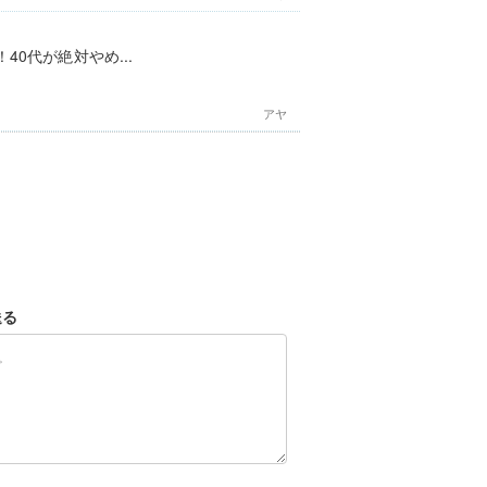
0代が絶対やめ...
アヤ
送る