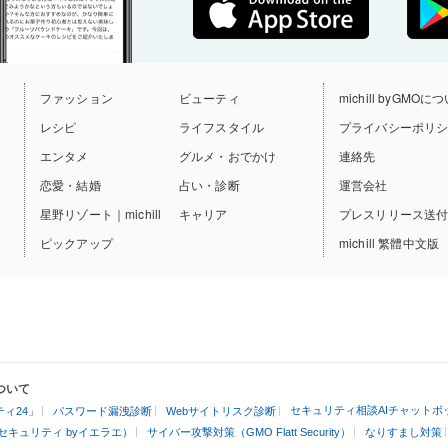
ファッション
ビューティ
michill byGMOに
レシピ
ライフスタイル
プライバシーポリ
エンタメ
グルメ・おでかけ
連絡先
恋愛・結婚
占い・診断
運営会社
星野リゾート｜michill
キャリア
プレスリリース送
ピックアップ
michill 繁體中文版
ついて
セキュリティ相談AIチャットボ
ィ24」
パスワード漏洩診断
Webサイトリスク診断
セキュリティ byイエラエ）
サイバー攻撃対策（GMO Flatt Security）
なりすまし対策