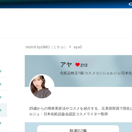
michill byGMO（ミチル）
aya3
アヤ
212
化粧品検定1級/コスメコンシェルジュ/日本
25歳からの簡単美容法やコスメを紹介する、元美容部員で現在
ルジュ・日本化粧品協会認定コスメライター取得
新着記事