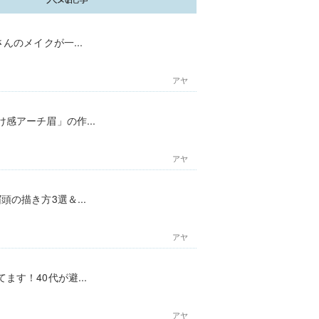
んのメイクが一...
アヤ
感アーチ眉」の作...
アヤ
の描き方3選＆...
アヤ
す！40代が避...
アヤ