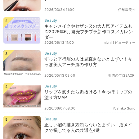
2026/03/24 11:00
伊早坂美裕
キャンメイクやセザンヌの大人気アイテムも
♡2026年6月発売プチプラ新作コスメカレン
ダー
2026/06/13 11:00
michill ビューティー
ずっと平行眉の人は見直さないとまずい！今
っぽ美人アーチ眉の作り方
2026/05/13 08:00
美眉のプロSAORI
リップを変えたら垢抜ける！今っぽリップの
塗り方MAP
2026/06/07 08:00
Yoshiko Sono
正しい眉の描き方知らないとまずい！眉メイ
クで損してる人の共通点4選