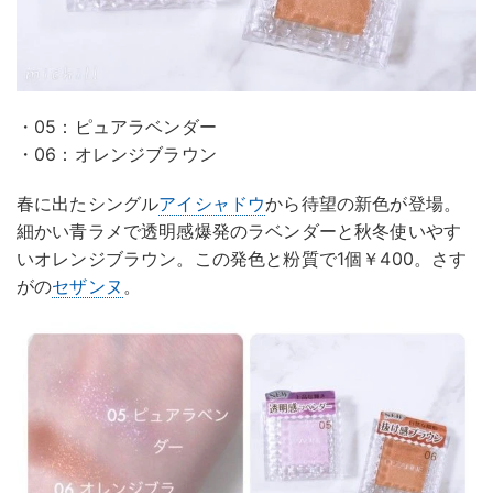
・05：ピュアラベンダー
・06：オレンジブラウン
春に出たシングル
アイシャドウ
から待望の新色が登場。
細かい青ラメで透明感爆発のラベンダーと秋冬使いやす
いオレンジブラウン。この発色と粉質で1個￥400。さす
がの
セザンヌ
。