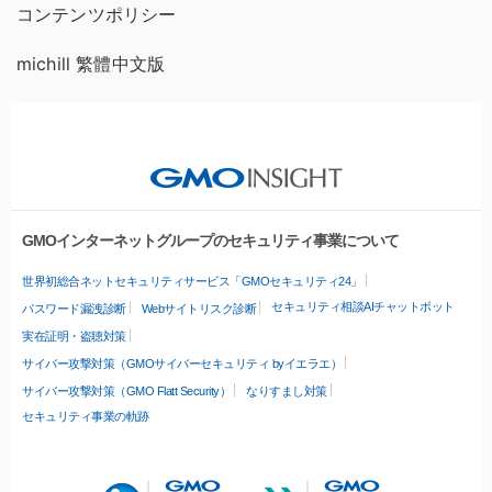
コンテンツポリシー
michill 繁體中文版
GMOインターネットグループのセキュリティ事業について
世界初総合ネットセキュリティサービス「GMOセキュリティ24」
セキュリティ相談AIチャットボット
パスワード漏洩診断
Webサイトリスク診断
実在証明・盗聴対策
サイバー攻撃対策（GMOサイバーセキュリティ byイエラエ）
サイバー攻撃対策（GMO Flatt Security）
なりすまし対策
セキュリティ事業の軌跡