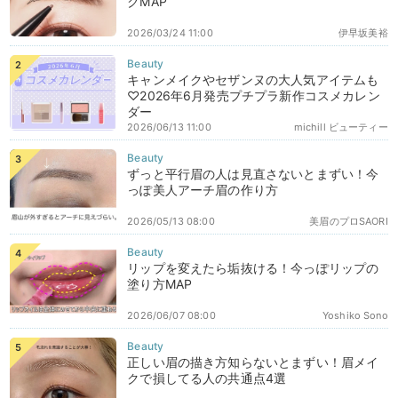
クMAP
2026/03/24 11:00
伊早坂美裕
キャンメイクやセザンヌの大人気アイテムも
♡2026年6月発売プチプラ新作コスメカレン
ダー
2026/06/13 11:00
michill ビューティー
ずっと平行眉の人は見直さないとまずい！今
っぽ美人アーチ眉の作り方
2026/05/13 08:00
美眉のプロSAORI
リップを変えたら垢抜ける！今っぽリップの
塗り方MAP
2026/06/07 08:00
Yoshiko Sono
正しい眉の描き方知らないとまずい！眉メイ
クで損してる人の共通点4選