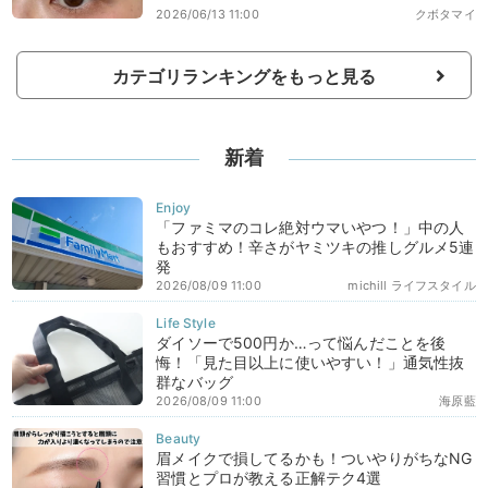
2026/06/13 11:00
クボタマイ
カテゴリランキングをもっと見る
新着
「ファミマのコレ絶対ウマいやつ！」中の人
もおすすめ！辛さがヤミツキの推しグルメ5連
発
2026/08/09 11:00
michill ライフスタイル
ダイソーで500円か…って悩んだことを後
悔！「見た目以上に使いやすい！」通気性抜
群なバッグ
2026/08/09 11:00
海原藍
眉メイクで損してるかも！ついやりがちなNG
習慣とプロが教える正解テク4選