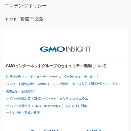
コンテンツポリシー
michill 繁體中文版
GMOインターネットグループのセキュリティ事業について
世界初総合ネットセキュリティサービス「GMOセキュリティ24」
セキュリティ相談AIチャットボット
パスワード漏洩診断
Webサイトリスク診断
実在証明・盗聴対策
サイバー攻撃対策（GMOサイバーセキュリティ byイエラエ）
サイバー攻撃対策（GMO Flatt Security）
なりすまし対策
セキュリティ事業の軌跡