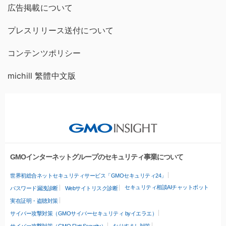
広告掲載について
プレスリリース送付について
コンテンツポリシー
michill 繁體中文版
GMOインターネットグループのセキュリティ事業について
世界初総合ネットセキュリティサービス「GMOセキュリティ24」
セキュリティ相談AIチャットボット
パスワード漏洩診断
Webサイトリスク診断
実在証明・盗聴対策
サイバー攻撃対策（GMOサイバーセキュリティ byイエラエ）
サイバー攻撃対策（GMO Flatt Security）
なりすまし対策