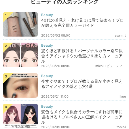
ビューティの人気ランキング
40代の若見え・老け見えは眉で決まる！プロ
が教える完全眉カラーガイド
2026/05/02 08:00
asami.t
驚くほど垢抜ける！パーソナルカラー別♡似
合うアイシャドウの色選び＆塗り方マニュア
ル
2026/03/20 08:00
michill ビューティー
今すぐやめて！プロが教える目が小さく見え
るアイメイクの落とし穴4選
2026/06/21 11:00
Ikue
髪色もメイクも似合うカラーにすれば簡単に
垢抜ける！ブルベさんの正解メイクマニュア
ル
2026/04/09 08:00
tobibi