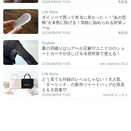
2026/08/06 11:00
海原藍
ダイソーで買って本当に良かった～！“あの恐
怖”を未然に防げる！気軽に始められる対策シ
ール
2026/08/06 11:00
海原藍
夏の羽織りはシアーが正解♡ユニクロのショ
ートカーデが涼しげ＆冷房対策で使える！
2026/08/06 11:00
emi_fashion_1122
どう見ても付録のレベルじゃない！大人気
「ダーリッチ」の新作ツイードバッグが高見
え＆大容量♡
2026/08/06 11:00
michill エンタメ