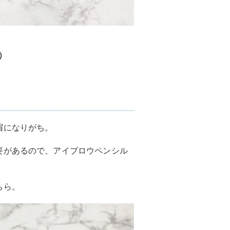
）
眉になりがち。
要があるので、アイブロウペンシル
！
ちら。