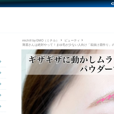
michill byGMO（ミチル）
ビューティ
薄眉さんは絶対やって！まゆ毛が少ない人向け「垢抜け眉作り」