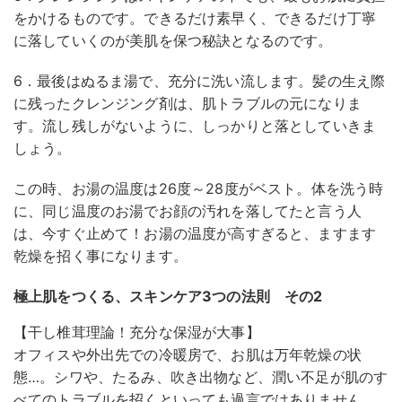
をかけるものです。できるだけ素早く、できるだけ丁寧
に落していくのが美肌を保つ秘訣となるのです。
6．最後はぬるま湯で、充分に洗い流します。髪の生え際
に残ったクレンジング剤は、肌トラブルの元になりま
す。流し残しがないように、しっかりと落としていきま
しょう。
この時、お湯の温度は26度～28度がベスト。体を洗う時
に、同じ温度のお湯でお顔の汚れを落してたと言う人
は、今すぐ止めて！お湯の温度が高すぎると、ますます
乾燥を招く事になります。
極上肌をつくる、スキンケア3つの法則 その2
【干し椎茸理論！充分な保湿が大事】
オフィスや外出先での冷暖房で、お肌は万年乾燥の状
態…。シワや、たるみ、吹き出物など、潤い不足が肌のす
べてのトラブルを招くといっても過言ではありません。