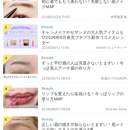
初心者でももう迷わない！失敗しない眉メイ
クMAP
2026/03/24 11:00
伊早坂美裕
キャンメイクやセザンヌの大人気アイテムも
♡2026年6月発売プチプラ新作コスメカレン
ダー
2026/06/13 11:00
michill ビューティー
ずっと平行眉の人は見直さないとまずい！今
っぽ美人アーチ眉の作り方
2026/05/13 08:00
美眉のプロSAORI
リップを変えたら垢抜ける！今っぽリップの
塗り方MAP
2026/06/07 08:00
Yoshiko Sono
正しい眉の描き方知らないとまずい！眉メイ
クで損してる人の共通点4選