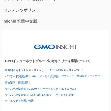
コンテンツポリシー
michill 繁體中文版
GMOインターネットグループのセキュリティ事業について
世界初総合ネットセキュリティサービス「GMOセキュリティ24」
セキュリティ相談AIチャットボット
パスワード漏洩診断
Webサイトリスク診断
実在証明・盗聴対策
サイバー攻撃対策（GMOサイバーセキュリティ byイエラエ）
サイバー攻撃対策（GMO Flatt Security）
なりすまし対策
セキュリティ事業の軌跡