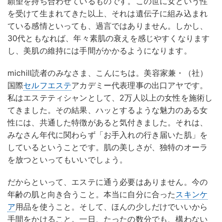
願望を持ち合わせているものです。この世に女という性
を受けて生まれてきた以上、それは遺伝子に組み込まれ
ている感情といっても、過言ではありません。しかし、
30代ともなれば、年々素肌の衰えを感じやすくなります
し、美肌の維持には手間がかかるようになります。
michill読者のみなさま、こんにちは。美容家兼・（社）
国際
セルフエステ
アカデミー代表理事の出口アヤです。
私はエステティシャンとして、2万人以上の女性を施術し
てきました。その結果、ハッとするような魅力のある女
性には、共通した特徴があると気付きました。それは、
みなさん年代に関わらず「お手入れの行き届いた肌」を
しているということです。肌の美しさが、独特のオーラ
を放つといってもいいでしょう。
だからといって、エステに通う必要はありません。今の
年齢の肌と向き合うこと。本当に自分に合った
スキンケ
ア
用品を使うこと。そして、ほんの少しだけでいいから
手間をかけること。一日、たったの数分でも、構わない