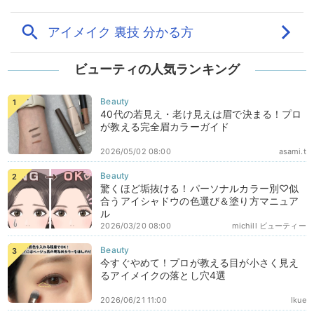
ビューティの人気ランキング
40代の若見え・老け見えは眉で決まる！プロ
が教える完全眉カラーガイド
2026/05/02 08:00
asami.t
驚くほど垢抜ける！パーソナルカラー別♡似
合うアイシャドウの色選び＆塗り方マニュア
ル
2026/03/20 08:00
michill ビューティー
今すぐやめて！プロが教える目が小さく見え
るアイメイクの落とし穴4選
2026/06/21 11:00
Ikue