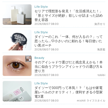
セリアで理想形を発見！「生活感消えた！」
「形とサイズが絶妙」欲しいが詰まった詰め
替え容器
2026/08/07 08:00
如月せり
ダイソーのこれ「一体、何が入るの？」って
思ったら…♡小さいのに頼れる！毎日使いた
い黒ポーチ
2026/08/07 08:00
海原藍
そのアイシャドウ選びだと残念見えかも！本
当に似合うブラウンアイシャドウの選び方＆
塗り方
2026/08/07 08:00
tobibi
ダイソーで300円って本気！？「もはや家電
屋レベルのクオリティ！」便利すぎる小型家
電3選
2026/08/07 08:00
michill ライフスタイル