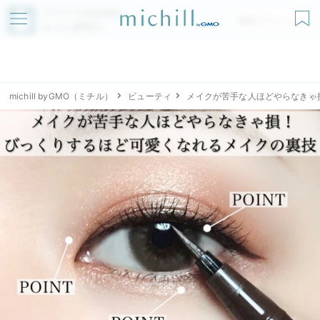
アプリでmichillが
無料ダウンロード
もっと便利に
michill byGMO（ミチル）
ビューティ
メイクが苦手な人ほどやらなきゃ