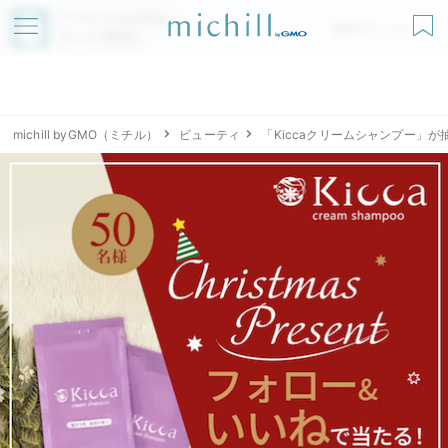
アプリでmichillが
無料ダウンロード
もっと便利に
michill byGMO（ミチル）
ビューティ
「Kiccaクリームシャンプー」が抽