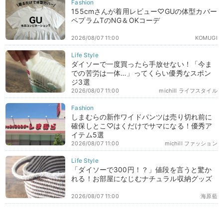
155cmさんが着用レビュー♡GUの体型カバー
ペプラムTのNG＆OKコーデ
2026/08/07 11:00
KOMUGI
ダイソーで一度買ったら手放せない！「今ま
での苦労は一体…」ってくらい優秀なスポン
ジ3選
2026/08/07 11:00
michill ライフスタイル
しまむらの新作ワイドパンツは売り切れ前に
確保しとこ♡はくだけでサマになる！優秀ア
イテム5選
2026/08/07 11:00
michill ファッション
「ダイソーで300円！？」値段を言うと驚か
れる！お部屋になじむナチュラル収納グッズ
2026/08/07 11:00
海原藍