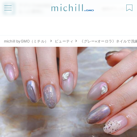
アプリでmichillが
無料ダウンロード
もっと便利に
michill byGMO（ミチル）
ビューティ
《グレー×オーロラ》ネイルで洗