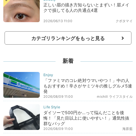
正しい眉の描き方知らないとまずい！眉メイ
クで損してる人の共通点4選
2026/06/13 11:00
クボタマイ
カテゴリランキングをもっと見る
新着
「ファミマのコレ絶対ウマいやつ！」中の人
もおすすめ！辛さがヤミツキの推しグルメ5連
発
2026/08/09 11:00
michill ライフスタイル
ダイソーで500円か…って悩んだことを後
悔！「見た目以上に使いやすい！」通気性抜
群なバッグ
2026/08/09 11:00
海原藍