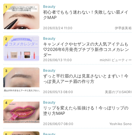
初心者でももう迷わない！失敗しない眉メイ
クMAP
2026/03/24 11:00
伊早坂美裕
キャンメイクやセザンヌの大人気アイテムも
♡2026年6月発売プチプラ新作コスメカレン
ダー
2026/06/13 11:00
michill ビューティー
ずっと平行眉の人は見直さないとまずい！今
っぽ美人アーチ眉の作り方
2026/05/13 08:00
美眉のプロSAORI
リップを変えたら垢抜ける！今っぽリップの
塗り方MAP
2026/06/07 08:00
Yoshiko Sono