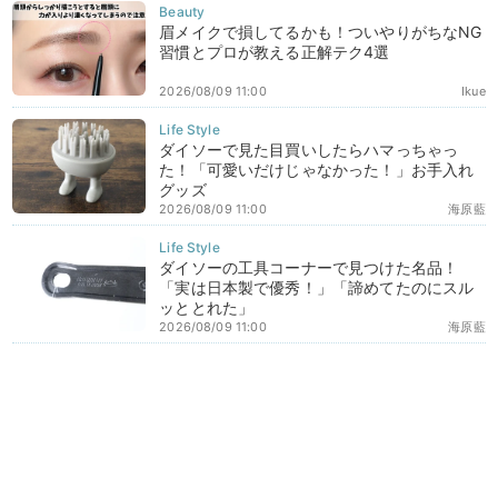
眉メイクで損してるかも！ついやりがちなNG
習慣とプロが教える正解テク4選
2026/08/09 11:00
Ikue
ダイソーで見た目買いしたらハマっちゃっ
た！「可愛いだけじゃなかった！」お手入れ
グッズ
2026/08/09 11:00
海原藍
ダイソーの工具コーナーで見つけた名品！
「実は日本製で優秀！」「諦めてたのにスル
ッととれた」
2026/08/09 11:00
海原藍