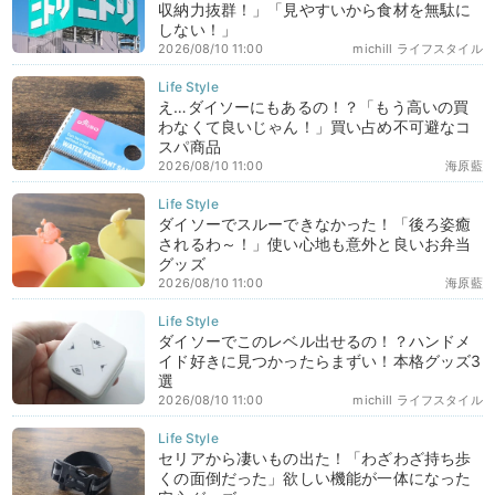
収納力抜群！」「見やすいから食材を無駄に
しない！」
2026/08/10 11:00
michill ライフスタイル
え…ダイソーにもあるの！？「もう高いの買
わなくて良いじゃん！」買い占め不可避なコ
スパ商品
2026/08/10 11:00
海原藍
ダイソーでスルーできなかった！「後ろ姿癒
されるわ～！」使い心地も意外と良いお弁当
グッズ
2026/08/10 11:00
海原藍
ダイソーでこのレベル出せるの！？ハンドメ
イド好きに見つかったらまずい！本格グッズ3
選
2026/08/10 11:00
michill ライフスタイル
セリアから凄いもの出た！「わざわざ持ち歩
くの面倒だった」欲しい機能が一体になった