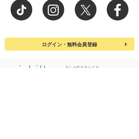
ログイン・無料会員登録
おしゃれもキレイも、
明日のワタシにちょうどいい
michill byGMOについて
有識者・ライターの募集
プライバシーポリシー
お問い合わせ