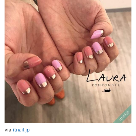
via
itnail.jp