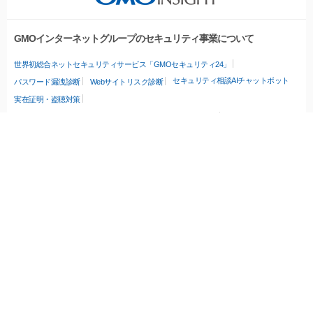
GMOインターネットグループのセキュリティ事業について
世界初総合ネットセキュリティサービス「GMOセキュリティ24」
セキュリティ相談AIチャットボット
パスワード漏洩診断
Webサイトリスク診断
実在証明・盗聴対策
サイバー攻撃対策（GMOサイバーセキュリティ byイエラエ）
サイバー攻撃対策（GMO Flatt Security）
なりすまし対策
セキュリティ事業の軌跡