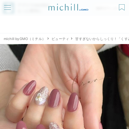
アプリでmichillが
無料ダウンロード
もっと便利に
michill byGMO（ミチル）
ビューティ
甘すぎないからしっくり！「くす