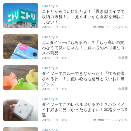
ニトリからついに出たよ！「置き型タイプで
収納力抜群！」「見やすいから食材を無駄に
しない！」
2026/08/10 11:00
michill ライフスタイル
え…ダイソーにもあるの！？「もう高いの買
わなくて良いじゃん！」買い占め不可避なコ
スパ商品
2026/08/10 11:00
海原藍
ダイソーでスルーできなかった！「後ろ姿癒
されるわ～！」使い心地も意外と良いお弁当
グッズ
2026/08/10 11:00
海原藍
ダイソーでこのレベル出せるの！？ハンドメ
イド好きに見つかったらまずい！本格グッズ3
選
2026/08/10 11:00
michill ライフスタイル