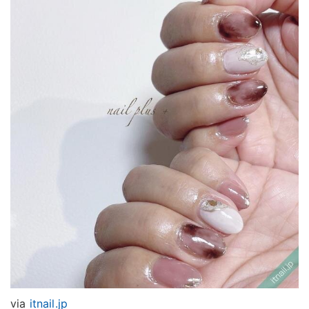
via
itnail.jp