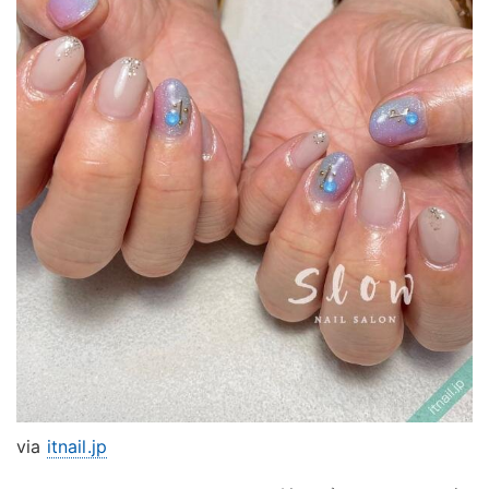
via
itnail.jp