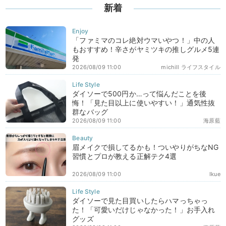
新着
「ファミマのコレ絶対ウマいやつ！」中の人
もおすすめ！辛さがヤミツキの推しグルメ5連
発
2026/08/09 11:00
michill ライフスタイル
ダイソーで500円か…って悩んだことを後
悔！「見た目以上に使いやすい！」通気性抜
群なバッグ
2026/08/09 11:00
海原藍
眉メイクで損してるかも！ついやりがちなNG
習慣とプロが教える正解テク4選
2026/08/09 11:00
Ikue
ダイソーで見た目買いしたらハマっちゃっ
た！「可愛いだけじゃなかった！」お手入れ
グッズ