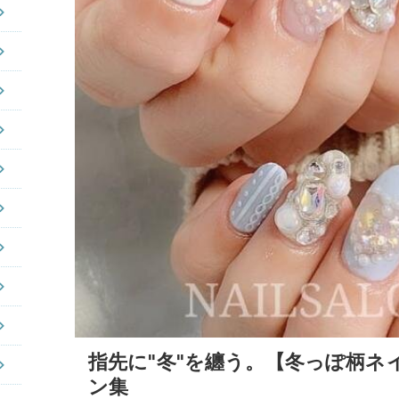
指先に"冬"を纏う。【冬っぽ柄ネ
ン集