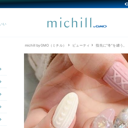
michill byGMO（ミチル）
ビューティ
指先に"冬"を纏う