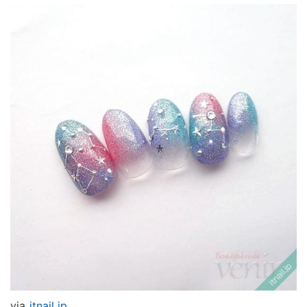
via
itnail.jp