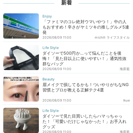
新着
「ファミマのコレ絶対ウマいやつ！」中の人
もおすすめ！辛さがヤミツキの推しグルメ5連
発
2026/08/09 11:00
michill ライフスタイル
ダイソーで500円か…って悩んだことを後
悔！「見た目以上に使いやすい！」通気性抜
群なバッグ
2026/08/09 11:00
海原藍
眉メイクで損してるかも！ついやりがちなNG
習慣とプロが教える正解テク4選
2026/08/09 11:00
Ikue
ダイソーで見た目買いしたらハマっちゃっ
た！「可愛いだけじゃなかった！」お手入れ
グッズ
2026/08/09 11:00
海原藍