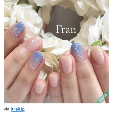
via
itnail.jp