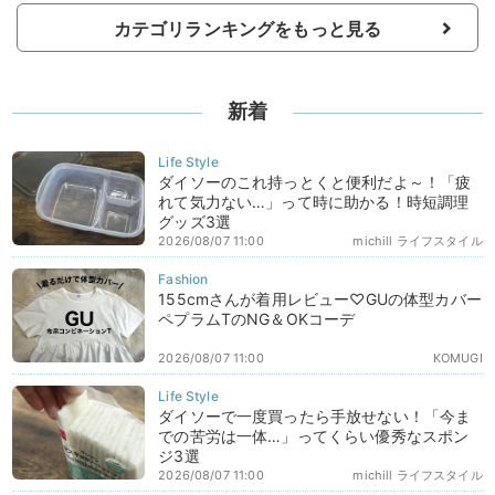
カテゴリランキングをもっと見る
新着
ダイソーのこれ持っとくと便利だよ～！「疲
れて気力ない…」って時に助かる！時短調理
グッズ3選
2026/08/07 11:00
michill ライフスタイル
155cmさんが着用レビュー♡GUの体型カバー
ペプラムTのNG＆OKコーデ
2026/08/07 11:00
KOMUGI
ダイソーで一度買ったら手放せない！「今ま
での苦労は一体…」ってくらい優秀なスポン
ジ3選
2026/08/07 11:00
michill ライフスタイル