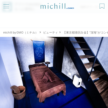
アプリでmichillが
無料ダウンロード
もっと便利に
michill byGMO（ミチル）
ビューティ
【東京都港区白金】“深海”がコンセ