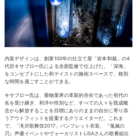
内装デザインは、創業100年の仕立て屋「岩本和栽」の4
代目キサブロー氏による全面監修で仕上げた。「深海」
をコンセプトにした和テイストの施術スペースで、格別
な時間を過ごすことができる。
キサブロー氏は、着物業界の革新的存在であった初代の
名を受け継ぎ、和洋や性別など、すべての人々を既成概
念から解放することを目標にありのままの自分に寄り添
うアウトフィットを提案するクリエイターだ。これま
で、「滝沢歌舞伎2017」パンフレット衣装、『鬼滅の
刃』声優イベントやヴォーカリストLiSAさんの歌番組出