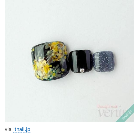
via
itnail.jp