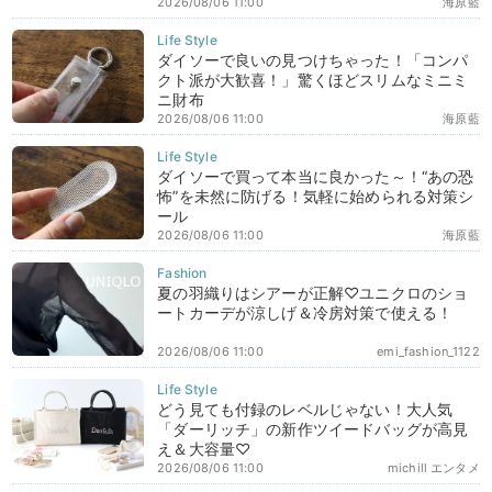
2026/08/06 11:00
海原藍
ダイソーで良いの見つけちゃった！「コンパ
クト派が大歓喜！」驚くほどスリムなミニミ
ニ財布
2026/08/06 11:00
海原藍
ダイソーで買って本当に良かった～！“あの恐
怖”を未然に防げる！気軽に始められる対策シ
ール
2026/08/06 11:00
海原藍
夏の羽織りはシアーが正解♡ユニクロのショ
ートカーデが涼しげ＆冷房対策で使える！
2026/08/06 11:00
emi_fashion_1122
どう見ても付録のレベルじゃない！大人気
「ダーリッチ」の新作ツイードバッグが高見
え＆大容量♡
2026/08/06 11:00
michill エンタメ