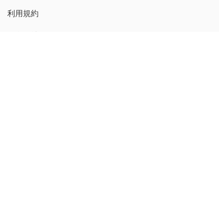
利用規約
運営会社
広告掲載について
プレスリリース送付について
コンテンツポリシー
michill 繁體中文版
GMOインターネットグループのセキュリティ事業について