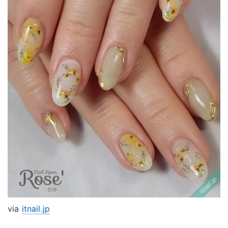
via
itnail.jp