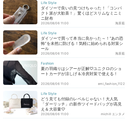
ダイソーで良いの見つけちゃった！「コンパ
クト派が大歓喜！」驚くほどスリムなミニミ
ニ財布
2026/08/06 11:00
海原藍
ダイソーで買って本当に良かった～！“あの恐
怖”を未然に防げる！気軽に始められる対策シ
ール
2026/08/06 11:00
海原藍
夏の羽織りはシアーが正解♡ユニクロのショ
ートカーデが涼しげ＆冷房対策で使える！
2026/08/06 11:00
emi_fashion_1122
どう見ても付録のレベルじゃない！大人気
「ダーリッチ」の新作ツイードバッグが高見
え＆大容量♡
2026/08/06 11:00
michill エンタメ