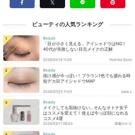
ビューティの人気ランキング
「目が小さく見える」アイシャドウはNG！
40代が失敗しない目元メイクの正解
2026/04/19 11:00
Yoshiko Sono
抜け感が今っぽい！ブラウン1色でも盛れる時
短デカ目アイシャドウMAP
2026/07/25 11:00
kana.s
メイクしても垢抜けない…そんなオトナ女子
はコスメを変えて！使えば今っぽ顔になれる
コスメ4選
2026/03/17 08:00
齋藤ひかり