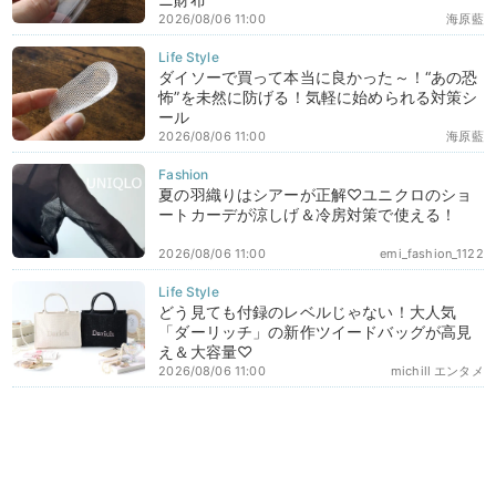
2026/08/06 11:00
海原藍
ダイソーで買って本当に良かった～！“あの恐
怖”を未然に防げる！気軽に始められる対策シ
ール
2026/08/06 11:00
海原藍
夏の羽織りはシアーが正解♡ユニクロのショ
ートカーデが涼しげ＆冷房対策で使える！
2026/08/06 11:00
emi_fashion_1122
どう見ても付録のレベルじゃない！大人気
「ダーリッチ」の新作ツイードバッグが高見
え＆大容量♡
2026/08/06 11:00
michill エンタメ