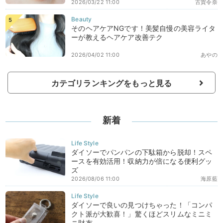
2026/03/22 11:00
古賀令奈
そのヘアケアNGです！美髪自慢の美容ライタ
ーが教えるヘアケア改善テク
2026/04/02 11:00
あやの
カテゴリランキングをもっと見る
新着
ダイソーでパンパンの下駄箱から脱却！スペ
ースを有効活用！収納力が倍になる便利グッ
ズ
2026/08/06 11:00
海原藍
ダイソーで良いの見つけちゃった！「コンパ
クト派が大歓喜！」驚くほどスリムなミニミ
ニ財布