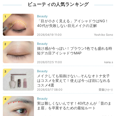
ビューティの人気ランキング
「目が小さく見える」アイシャドウはNG！
40代が失敗しない目元メイクの正解
2026/04/19 11:00
Yoshiko Sono
抜け感が今っぽい！ブラウン1色でも盛れる時
短デカ目アイシャドウMAP
2026/07/25 11:00
kana.s
メイクしても垢抜けない…そんなオトナ女子
はコスメを変えて！使えば今っぽ顔になれる
コスメ4選
2026/03/17 08:00
齋藤ひかり
実は難しくないんです！40代さんが「昔のま
ま眉」を卒業するための最短ルート