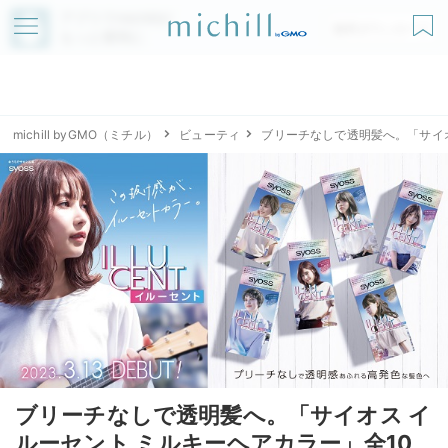
アプリでmichillが
無料ダウンロード
もっと便利に
michill byGMO（ミチル）
ビューティ
ブリーチなしで透明髪へ。「サイオ
ブリーチなしで透明髪へ。「サイオス イ
ルーセント ミルキーヘアカラー」全10