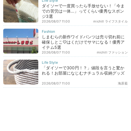
ダイソーで一度買ったら手放せない！「今ま
での苦労は一体…」ってくらい優秀なスポン
ジ3選
2026/08/07 11:00
michill ライフスタイル
しまむらの新作ワイドパンツは売り切れ前に
確保しとこ♡はくだけでサマになる！優秀ア
イテム5選
2026/08/07 11:00
michill ファッション
「ダイソーで300円！？」値段を言うと驚か
れる！お部屋になじむナチュラル収納グッズ
2026/08/07 11:00
海原藍