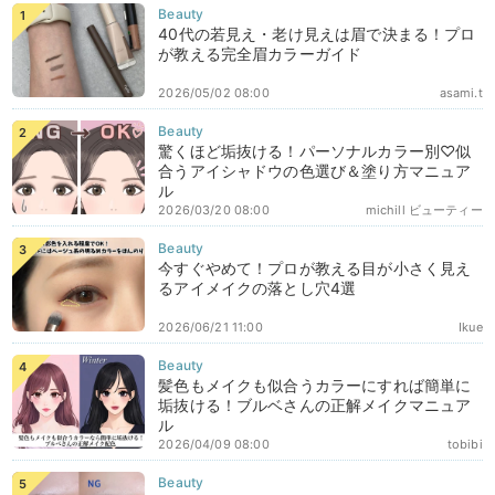
40代の若見え・老け見えは眉で決まる！プロ
が教える完全眉カラーガイド
2026/05/02 08:00
asami.t
驚くほど垢抜ける！パーソナルカラー別♡似
合うアイシャドウの色選び＆塗り方マニュア
ル
2026/03/20 08:00
michill ビューティー
今すぐやめて！プロが教える目が小さく見え
るアイメイクの落とし穴4選
2026/06/21 11:00
Ikue
髪色もメイクも似合うカラーにすれば簡単に
垢抜ける！ブルベさんの正解メイクマニュア
ル
2026/04/09 08:00
tobibi