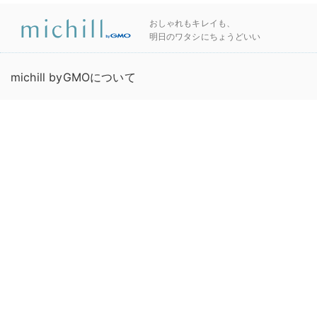
おしゃれもキレイも、
明日のワタシにちょうどいい
michill byGMOについて
有識者・ライターの募集
プライバシーポリシー
お問い合わせ
連絡先
利用規約
運営会社
広告掲載について