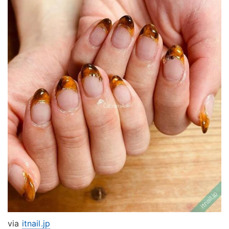
via
itnail.jp