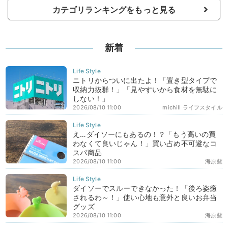
カテゴリランキングをもっと見る
新着
ニトリからついに出たよ！「置き型タイプで
収納力抜群！」「見やすいから食材を無駄に
しない！」
2026/08/10 11:00
michill ライフスタイル
え…ダイソーにもあるの！？「もう高いの買
わなくて良いじゃん！」買い占め不可避なコ
スパ商品
2026/08/10 11:00
海原藍
ダイソーでスルーできなかった！「後ろ姿癒
されるわ～！」使い心地も意外と良いお弁当
グッズ
2026/08/10 11:00
海原藍