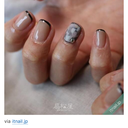
via
itnail.jp