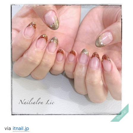
via
itnail.jp