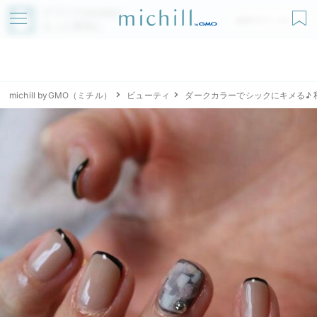
アプリでmichillが
無料ダウンロード
もっと便利に
michill byGMO（ミチル）
ビューティ
ダークカラーでシックにキメる♪ 