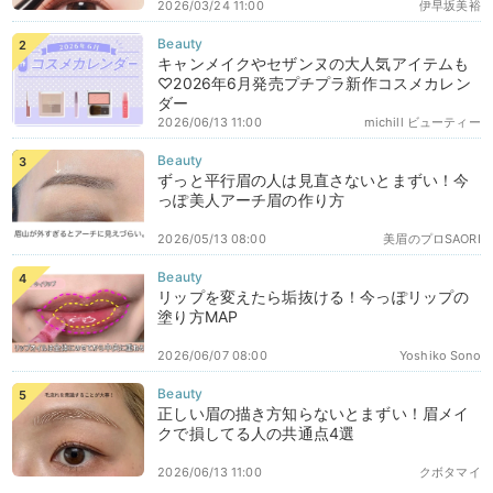
2026/03/24 11:00
伊早坂美裕
キャンメイクやセザンヌの大人気アイテムも
♡2026年6月発売プチプラ新作コスメカレン
ダー
2026/06/13 11:00
michill ビューティー
ずっと平行眉の人は見直さないとまずい！今
っぽ美人アーチ眉の作り方
2026/05/13 08:00
美眉のプロSAORI
リップを変えたら垢抜ける！今っぽリップの
塗り方MAP
2026/06/07 08:00
Yoshiko Sono
正しい眉の描き方知らないとまずい！眉メイ
クで損してる人の共通点4選
2026/06/13 11:00
クボタマイ