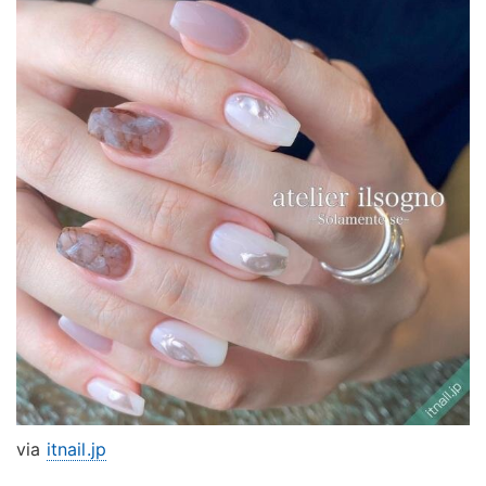
via
itnail.jp