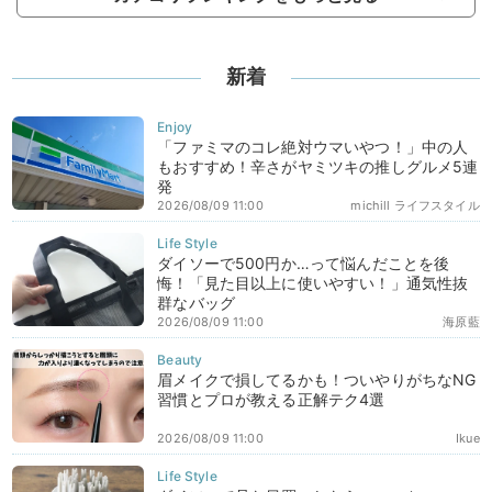
新着
「ファミマのコレ絶対ウマいやつ！」中の人
もおすすめ！辛さがヤミツキの推しグルメ5連
発
2026/08/09 11:00
michill ライフスタイル
ダイソーで500円か…って悩んだことを後
悔！「見た目以上に使いやすい！」通気性抜
群なバッグ
2026/08/09 11:00
海原藍
眉メイクで損してるかも！ついやりがちなNG
習慣とプロが教える正解テク4選
2026/08/09 11:00
Ikue