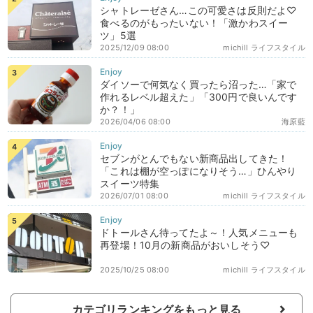
シャトレーゼさん…この可愛さは反則だよ♡
食べるのがもったいない！「激かわスイー
ツ」5選
2025/12/09 08:00
michill ライフスタイル
ダイソーで何気なく買ったら沼った…「家で
作れるレベル超えた」「300円で良いんです
か？！」
2026/04/06 08:00
海原藍
セブンがとんでもない新商品出してきた！
「これは棚が空っぽになりそう…」ひんやり
スイーツ特集
2026/07/01 08:00
michill ライフスタイル
ドトールさん待ってたよ～！人気メニューも
再登場！10月の新商品がおいしそう♡
2025/10/25 08:00
michill ライフスタイル
カテゴリランキングをもっと見る