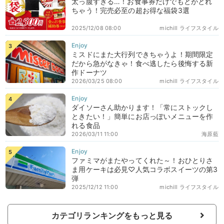
太っ腹すぎる…！お食事券だけでもとがとれ
ちゃう！完売必至の超お得な福袋3選
2025/12/08 08:00
michill ライフスタイル
ミスドにまた大行列できちゃうよ！期間限定
だから急がなきゃ！食べ逃したら後悔する新
作ドーナツ
2026/03/25 08:00
michill ライフスタイル
ダイソーさん助かります！「常にストックし
ときたい！」簡単にお店っぽいメニューを作
れる食品
2026/03/11 11:00
海原藍
ファミマがまたやってくれた～！おひとりさ
ま用ケーキは必見♡人気コラボスイーツの第3
弾
2025/12/12 11:00
michill ライフスタイル
カテゴリランキングをもっと見る