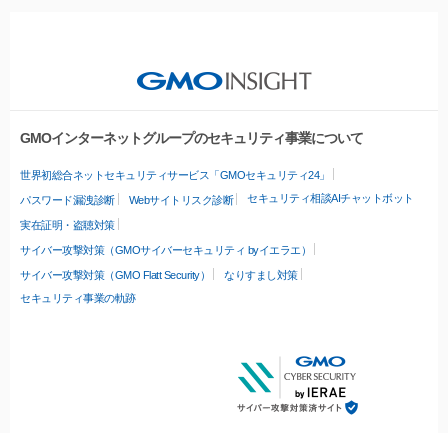
GMOインターネットグループのセキュリティ事業について
世界初総合ネットセキュリティサービス「GMOセキュリティ24」
セキュリティ相談AIチャットボット
パスワード漏洩診断
Webサイトリスク診断
実在証明・盗聴対策
サイバー攻撃対策（GMOサイバーセキュリティ byイエラエ）
サイバー攻撃対策（GMO Flatt Security）
なりすまし対策
セキュリティ事業の軌跡