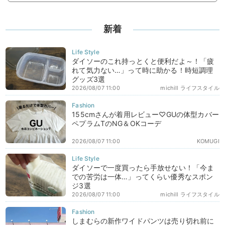
新着
ダイソーのこれ持っとくと便利だよ～！「疲
れて気力ない…」って時に助かる！時短調理
グッズ3選
2026/08/07 11:00
michill ライフスタイル
155cmさんが着用レビュー♡GUの体型カバー
ペプラムTのNG＆OKコーデ
2026/08/07 11:00
KOMUGI
ダイソーで一度買ったら手放せない！「今ま
での苦労は一体…」ってくらい優秀なスポン
ジ3選
2026/08/07 11:00
michill ライフスタイル
しまむらの新作ワイドパンツは売り切れ前に