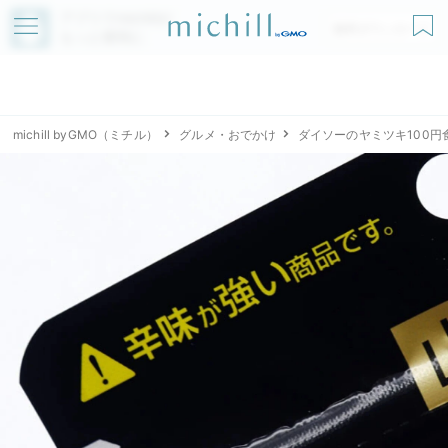
アプリでmichillが
無料ダウンロード
もっと便利に
michill byGMO（ミチル）
グルメ・おでかけ
ダイソーのヤミツキ100円