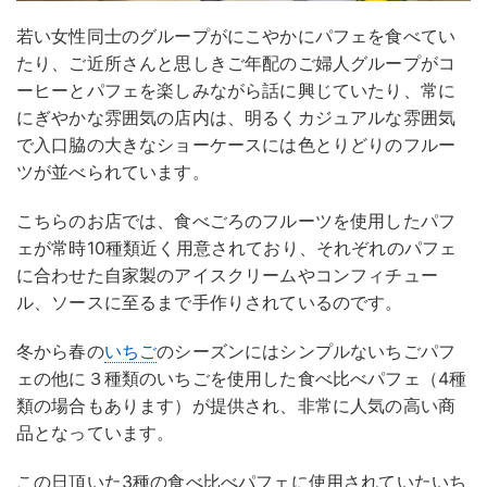
若い女性同士のグループがにこやかにパフェを食べてい
たり、ご近所さんと思しきご年配のご婦人グループがコ
ーヒーとパフェを楽しみながら話に興じていたり、常に
にぎやかな雰囲気の店内は、明るくカジュアルな雰囲気
で入口脇の大きなショーケースには色とりどりのフルー
ツが並べられています。
こちらのお店では、食べごろのフルーツを使用したパフ
ェが常時10種類近く用意されており、それぞれのパフェ
に合わせた自家製のアイスクリームやコンフィチュー
ル、ソースに至るまで手作りされているのです。
冬から春の
いちご
のシーズンにはシンプルないちごパフ
ェの他に３種類のいちごを使用した食べ比べパフェ（4種
類の場合もあります）が提供され、非常に人気の高い商
品となっています。
この日頂いた3種の食べ比べパフェに使用されていたいち