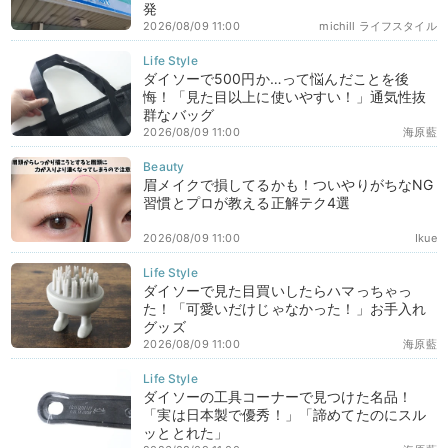
発
2026/08/09 11:00
michill ライフスタイル
ダイソーで500円か…って悩んだことを後
悔！「見た目以上に使いやすい！」通気性抜
群なバッグ
2026/08/09 11:00
海原藍
眉メイクで損してるかも！ついやりがちなNG
習慣とプロが教える正解テク4選
2026/08/09 11:00
Ikue
ダイソーで見た目買いしたらハマっちゃっ
た！「可愛いだけじゃなかった！」お手入れ
グッズ
2026/08/09 11:00
海原藍
ダイソーの工具コーナーで見つけた名品！
「実は日本製で優秀！」「諦めてたのにスル
ッととれた」