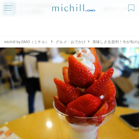
アプリでmichillが
無料ダウンロード
もっと便利に
michill byGMO（ミチル）
グルメ・おでかけ
美味しさ太鼓判！今が旬の