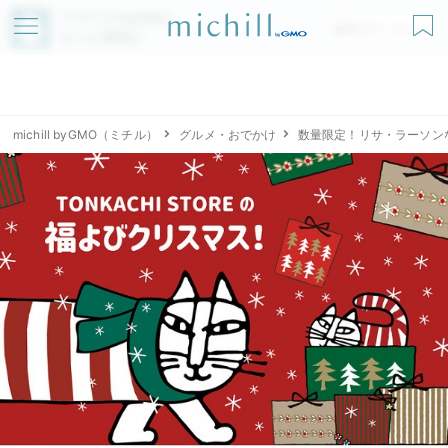
アプリでmichillが
無料ダウンロード
もっと便利に
michill byGMO（ミチル）
グルメ・おでかけ
数量限定！リサ・ラーソン