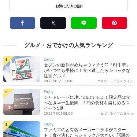
グルメ・おでかけの人気ランキング
セブンの新作がめちゃウマそう♡「町中華」
がいつでも手軽に！食べ逃したらショックな
注目グルメ
2026/01/21 08:00
michill ライフスタイル
シャトレーゼに凄いの出てるよ！限定品は食
べなきゃ一生後悔…！旬の食材を楽しめるス
イーツ5選
2025/11/01 08:00
michill ライフスタイル
ファミマのと有名メーカーコラボがスター
ト！食べ逃したらショックが大きい…話題の