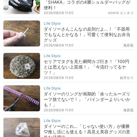
「SHAKA」コラボの4層ショルダーバッグが
便利！
2026/08/08 11:00
michill エンタメ
ダイソーさんこんなの反則だよ…！「不器用
でもなんとかなる！」可愛くて便利なお弁当
グッズ
2026/08/08 11:00
海原藍
セリアでタグを見た瞬間カゴ行き！「100円
とは思えない上質感！」「今流行ってるヤ
ツ！」
2026/08/08 11:00
如月せり
ダイソーのリングが画期的「余ったルーズリ
ーフ捨てないで！」「バインダーよりいいか
も！」
2026/08/08 11:00
海原藍
ダイソーのこれ…「じゃない使い方」が優勝
♡推し活にも使える！高見え美容グッズの意