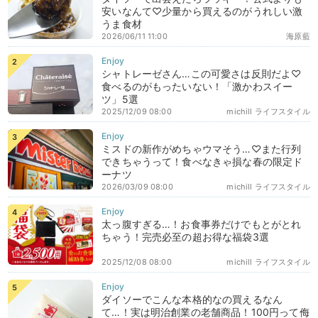
安いなんて♡少量から買えるのがうれしい激
うま食材
2026/06/11 11:00
海原藍
シャトレーゼさん…この可愛さは反則だよ♡
食べるのがもったいない！「激かわスイー
ツ」5選
2025/12/09 08:00
michill ライフスタイル
ミスドの新作がめちゃウマそう…♡また行列
できちゃうって！食べなきゃ損な春の限定ド
ーナツ
2026/03/09 08:00
michill ライフスタイル
太っ腹すぎる…！お食事券だけでもとがとれ
ちゃう！完売必至の超お得な福袋3選
2025/12/08 08:00
michill ライフスタイル
ダイソーでこんな本格的なの買えるなん
て…！実は明治創業の老舗商品！100円って侮