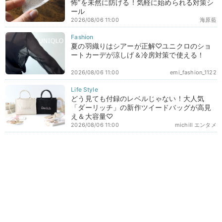
怖”を未然に防げる！気軽に始められる対策シ
ール
2026/08/06 11:00
海原藍
夏の羽織りはシアーが正解♡ユニクロのショ
ートカーデが涼しげ＆冷房対策で使える！
2026/08/06 11:00
emi_fashion_1122
どう見ても付録のレベルじゃない！大人気
「ダーリッチ」の新作ツイードバッグが高見
え＆大容量♡
2026/08/06 11:00
michill エンタメ