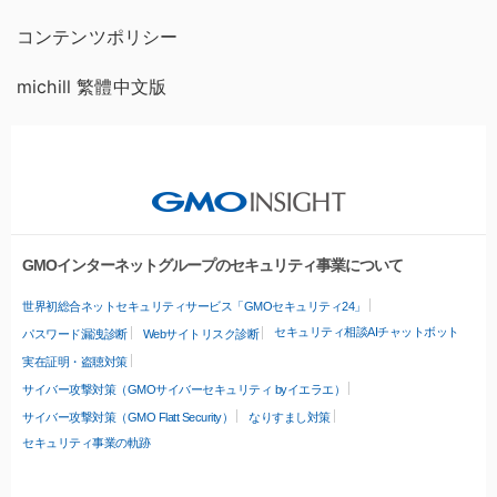
コンテンツポリシー
michill 繁體中文版
GMOインターネットグループのセキュリティ事業について
世界初総合ネットセキュリティサービス「GMOセキュリティ24」
セキュリティ相談AIチャットボット
パスワード漏洩診断
Webサイトリスク診断
実在証明・盗聴対策
サイバー攻撃対策（GMOサイバーセキュリティ byイエラエ）
サイバー攻撃対策（GMO Flatt Security）
なりすまし対策
セキュリティ事業の軌跡