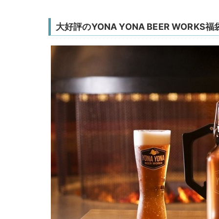
大好評のYONA YONA BEER WORKS