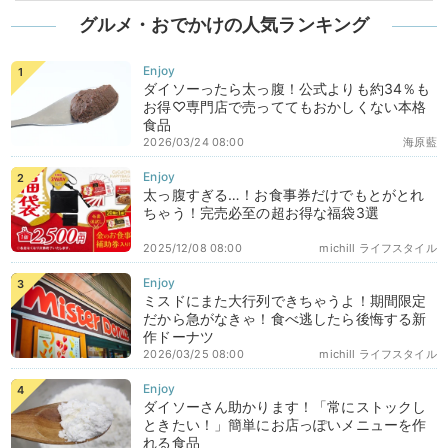
グルメ・おでかけの人気ランキング
ダイソーったら太っ腹！公式よりも約34％も
お得♡専門店で売っててもおかしくない本格
食品
2026/03/24 08:00
海原藍
太っ腹すぎる…！お食事券だけでもとがとれ
ちゃう！完売必至の超お得な福袋3選
2025/12/08 08:00
michill ライフスタイル
ミスドにまた大行列できちゃうよ！期間限定
だから急がなきゃ！食べ逃したら後悔する新
作ドーナツ
2026/03/25 08:00
michill ライフスタイル
ダイソーさん助かります！「常にストックし
ときたい！」簡単にお店っぽいメニューを作
れる食品