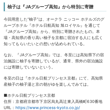
柚子は『JAグループ高知』から特別に寄贈
今回用意した“柚子”は、オークラ ニッコー ホテルズのグ
ループホテル『ホテル日航高知 旭ロイヤル』を通じて
『JAグループ高知』から、特別に寄贈されたもの。本
場・高知県の香り高い柚子を京都に宿泊する人にも広く
知ってもらいたいとの想いが込められている。
なお、『JAグループ高知』では、冬至には高知県下の宿
泊施設に柚子を寄贈しているが、通常、県外の宿泊施設
には寄贈していないという。
冬至の日は『ホテル日航プリンセス京都』にて、高知県
産柚子の柚子湯と京の朝がゆを楽しんでみては。
■ホテル日航プリンセス京都
住所：京都府京都市下京区烏丸高辻東入高橋町630番地
URL：
https://www.princess-kyoto.co.jp/