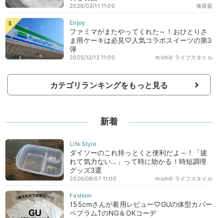
2026/03/11 11:00
海原藍
ファミマがまたやってくれた～！おひとりさ
ま用ケーキは必見♡人気コラボスイーツの第3
弾
2025/12/12 11:00
michill ライフスタイル
カテゴリランキングをもっと見る
新着
ダイソーのこれ持っとくと便利だよ～！「疲
れて気力ない…」って時に助かる！時短調理
グッズ3選
2026/08/07 11:00
michill ライフスタイル
155cmさんが着用レビュー♡GUの体型カバー
ペプラムTのNG＆OKコーデ