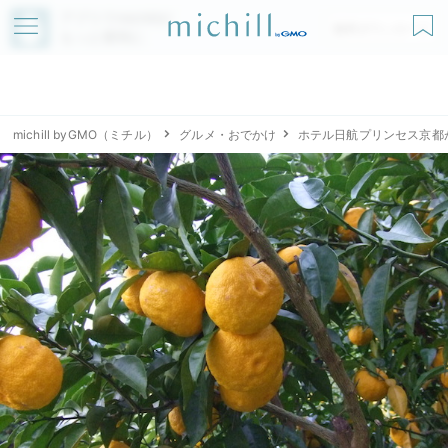
アプリでmichillが
無料ダウンロード
もっと便利に
michill byGMO（ミチル）
グルメ・おでかけ
ホテル日航プリンセス京都