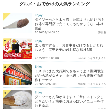
グルメ・おでかけの人気ランキング
ダイソーったら太っ腹！公式よりも約34％も
お得♡専門店で売っててもおかしくない本格
食品
2026/03/24 08:00
海原藍
太っ腹すぎる…！お食事券だけでもとがとれ
ちゃう！完売必至の超お得な福袋3選
2025/12/08 08:00
michill ライフスタイル
ミスドにまた大行列できちゃうよ！期間限定
だから急がなきゃ！食べ逃したら後悔する新
作ドーナツ
2026/03/25 08:00
michill ライフスタイル
ダイソーさん助かります！「常にストックし
ときたい！」簡単にお店っぽいメニューを作
れる食品