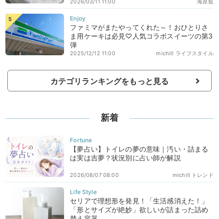
2026/03/11 11:00
海原藍
ファミマがまたやってくれた～！おひとりさ
ま用ケーキは必見♡人気コラボスイーツの第3
弾
2025/12/12 11:00
michill ライフスタイル
カテゴリランキングをもっと見る
新着
【夢占い】トイレの夢の意味｜汚い・詰まる
は実は吉夢？状況別に占い師が解説
2026/08/07 08:00
michill トレンド
セリアで理想形を発見！「生活感消えた！」
「形とサイズが絶妙」欲しいが詰まった詰め
替え容器