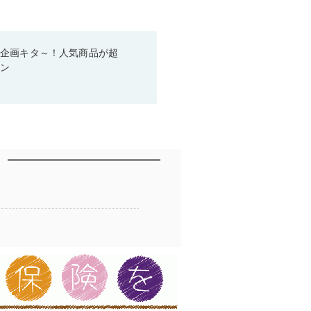
い企画キタ～！人気商品が超
ーン