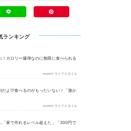
気ランキング
わ！カロリー爆弾なのに無限に食べられる
michill ライフスタイル
則だよ♡食べるのがもったいない！「激か
michill ライフスタイル
…「家で作れるレベル超えた」「300円で