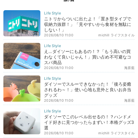
ニトリからついに出たよ！「置き型タイプで
収納力抜群！」「見やすいから食材を無駄に
しない！」
2026/08/10 11:00
michill ライフスタイル
え…ダイソーにもあるの！？「もう高いの買
わなくて良いじゃん！」買い占め不可避なコ
スパ商品
2026/08/10 11:00
海原藍
ダイソーでスルーできなかった！「後ろ姿癒
されるわ～！」使い心地も意外と良いお弁当
グッズ
2026/08/10 11:00
海原藍
ダイソーでこのレベル出せるの！？ハンドメ
イド好きに見つかったらまずい！本格グッズ3
選
2026/08/10 11:00
michill ライフスタイル