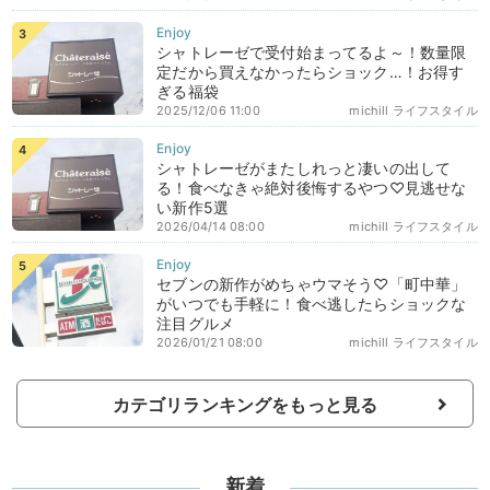
シャトレーゼで受付始まってるよ～！数量限
定だから買えなかったらショック…！お得す
ぎる福袋
2025/12/06 11:00
michill ライフスタイル
シャトレーゼがまたしれっと凄いの出して
る！食べなきゃ絶対後悔するやつ♡見逃せな
い新作5選
2026/04/14 08:00
michill ライフスタイル
セブンの新作がめちゃウマそう♡「町中華」
がいつでも手軽に！食べ逃したらショックな
注目グルメ
2026/01/21 08:00
michill ライフスタイル
カテゴリランキングをもっと見る
新着