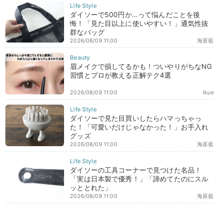
ダイソーで500円か…って悩んだことを後
悔！「見た目以上に使いやすい！」通気性抜
群なバッグ
2026/08/09 11:00
海原藍
眉メイクで損してるかも！ついやりがちなNG
習慣とプロが教える正解テク4選
2026/08/09 11:00
Ikue
ダイソーで見た目買いしたらハマっちゃっ
た！「可愛いだけじゃなかった！」お手入れ
グッズ
2026/08/09 11:00
海原藍
ダイソーの工具コーナーで見つけた名品！
「実は日本製で優秀！」「諦めてたのにスル
ッととれた」
2026/08/09 11:00
海原藍