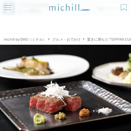
アプリでmichillが
無料ダウンロード
もっと便利に
michill byGMO（ミチル）
グルメ・おでかけ
驚きに満ちた“TEPPAN C