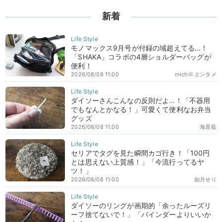
新着
モノマックス9月号が付録の域超えてる…！
「SHAKA」コラボの4層ショルダーバッグが
便利！
2026/08/08 11:00
michill エンタメ
ダイソーさんこんなの反則だよ…！「不器用
でもなんとかなる！」可愛くて便利なお弁当
グッズ
2026/08/08 11:00
海原藍
セリアでタグを見た瞬間カゴ行き！「100円
とは思えない上質感！」「今流行ってるヤ
ツ！」
2026/08/08 11:00
如月せり
ダイソーのリングが画期的「余ったルーズリ
ーフ捨てないで！」「バインダーよりいいか