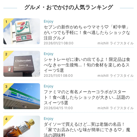
グルメ・おでかけの人気ランキング
セブンの新作がめちゃウマそう♡「町中華」
がいつでも手軽に！食べ逃したらショックな
注目グルメ
2026/01/21 08:00
michill ライフスタイル
シャトレーゼに凄いの出てるよ！限定品は食
べなきゃ一生後悔…！旬の食材を楽しめるス
イーツ5選
2025/11/01 08:00
michill ライフスタイル
ファミマのと有名メーカーコラボがスター
ト！食べ逃したらショックが大きい…話題の
スイーツ5選
2026/04/15 11:00
michill ライフスタイル
ダイソーで買えるけど…実は老舗の名品！
「家でお店みたいな味が簡単にできる♡」魔
法の調味料