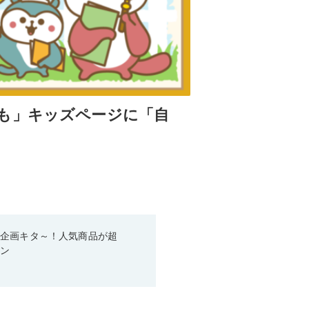
も」キッズページに「自
い企画キタ～！人気商品が超
ーン