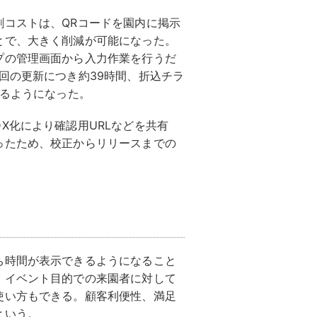
刷コストは、QRコードを園内に掲示
とで、大きく削減が可能になった。
プの管理画面から入力作業を行うだ
回の更新につき約39時間、折込チラ
きるようになった。
X化により確認用URLなどを共有
ったため、校正からリリースまでの
ち時間が表示できるようになること
。イベント目的での来園者に対して
使い方もできる。顧客利便性、満足
という。