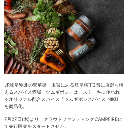
JR岐阜駅北の繁華街・玉宮にある岐阜横丁2階に店舗を構
えるスパイス酒場「ツムギボシ」は、ステーキに使われ
るオリジナル配合スパイス「ツムギボシスパイス NIKU」
を商品化。
7月27日(木)より、クラウドファンディングCAMPFIREに
て先行販売をスタートさせた。