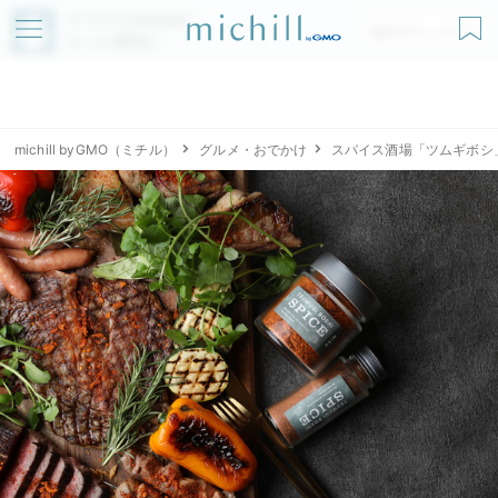
アプリでmichillが
無料ダウンロード
もっと便利に
michill byGMO（ミチル）
グルメ・おでかけ
スパイス酒場「ツムギボシ」