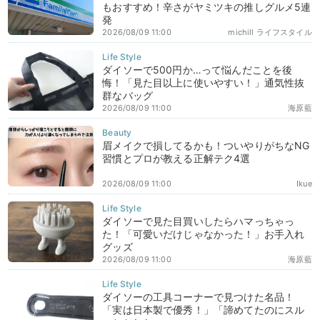
もおすすめ！辛さがヤミツキの推しグルメ5連
発
2026/08/09 11:00
michill ライフスタイル
ダイソーで500円か…って悩んだことを後
悔！「見た目以上に使いやすい！」通気性抜
群なバッグ
2026/08/09 11:00
海原藍
眉メイクで損してるかも！ついやりがちなNG
習慣とプロが教える正解テク4選
2026/08/09 11:00
Ikue
ダイソーで見た目買いしたらハマっちゃっ
た！「可愛いだけじゃなかった！」お手入れ
グッズ
2026/08/09 11:00
海原藍
ダイソーの工具コーナーで見つけた名品！
「実は日本製で優秀！」「諦めてたのにスル