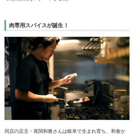
肉専用スパイスが誕生！
同店の店主・尾関和雅さんは岐阜で生まれ育ち、和食か