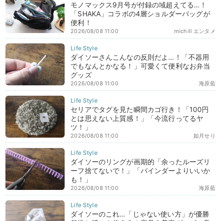
モノマックス9月号が付録の域超えてる…！
「SHAKA」コラボの4層ショルダーバッグが
便利！
2026/08/08 11:00
michill エンタメ
ダイソーさんこんなの反則だよ…！「不器用
でもなんとかなる！」可愛くて便利なお弁当
グッズ
2026/08/08 11:00
海原藍
セリアでタグを見た瞬間カゴ行き！「100円
とは思えない上質感！」「今流行ってるヤ
ツ！」
2026/08/08 11:00
如月せり
ダイソーのリングが画期的「余ったルーズリ
ーフ捨てないで！」「バインダーよりいいか
も！」
2026/08/08 11:00
海原藍
ダイソーのこれ…「じゃない使い方」が優勝