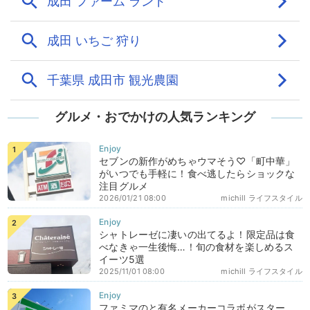
グルメ・おでかけの人気ランキング
セブンの新作がめちゃウマそう♡「町中華」
がいつでも手軽に！食べ逃したらショックな
注目グルメ
2026/01/21 08:00
michill ライフスタイル
シャトレーゼに凄いの出てるよ！限定品は食
べなきゃ一生後悔…！旬の食材を楽しめるス
イーツ5選
2025/11/01 08:00
michill ライフスタイル
ファミマのと有名メーカーコラボがスター