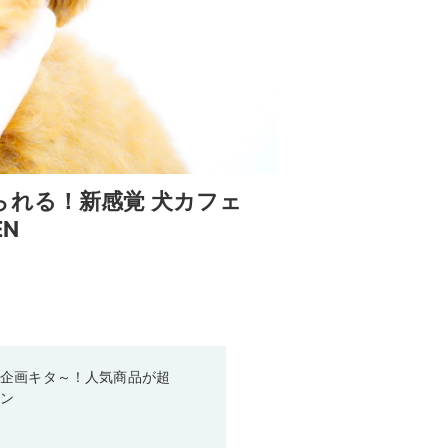
られる！新感覚 犬カフェ
EN
い企画キタ～！人気商品が超
ーン