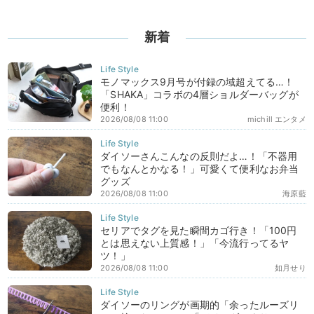
新着
モノマックス9月号が付録の域超えてる…！
「SHAKA」コラボの4層ショルダーバッグが
便利！
2026/08/08 11:00
michill エンタメ
ダイソーさんこんなの反則だよ…！「不器用
でもなんとかなる！」可愛くて便利なお弁当
グッズ
2026/08/08 11:00
海原藍
セリアでタグを見た瞬間カゴ行き！「100円
とは思えない上質感！」「今流行ってるヤ
ツ！」
2026/08/08 11:00
如月せり
ダイソーのリングが画期的「余ったルーズリ