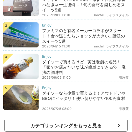
べなきゃ一生後悔…！旬の食材を楽しめるス
イーツ5選
2025/11/01 08:00
michill ライフスタイル
ファミマのと有名メーカーコラボがスター
ト！食べ逃したらショックが大きい…話題の
スイーツ5選
2026/04/15 11:00
michill ライフスタイル
ダイソーで買えるけど…実は老舗の名品！
「家でお店みたいな味が簡単にできる♡」魔
法の調味料
2026/06/02 11:00
海原藍
ダイソーなら少量で買えるよ！アウトドアや
BBQにピッタリ！使い切りやすい100円食材
2026/07/25 08:00
海原藍
カテゴリランキングをもっと見る