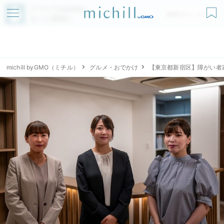
アプリでmichillが
無料ダウンロード
もっと便利に
michill byGMO（ミチル）
グルメ・おでかけ
【東京都新宿区】障がい者