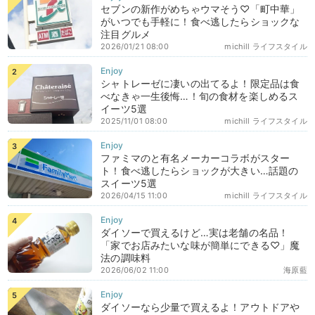
セブンの新作がめちゃウマそう♡「町中華」
がいつでも手軽に！食べ逃したらショックな
注目グルメ
2026/01/21 08:00
michill ライフスタイル
シャトレーゼに凄いの出てるよ！限定品は食
べなきゃ一生後悔…！旬の食材を楽しめるス
イーツ5選
2025/11/01 08:00
michill ライフスタイル
ファミマのと有名メーカーコラボがスター
ト！食べ逃したらショックが大きい…話題の
スイーツ5選
2026/04/15 11:00
michill ライフスタイル
ダイソーで買えるけど…実は老舗の名品！
「家でお店みたいな味が簡単にできる♡」魔
法の調味料
2026/06/02 11:00
海原藍
ダイソーなら少量で買えるよ！アウトドアや