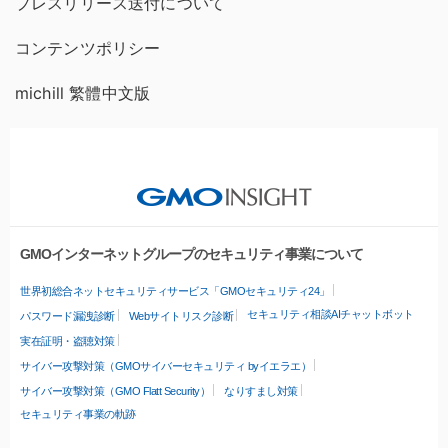
プレスリリース送付について
コンテンツポリシー
michill 繁體中文版
GMOインターネットグループのセキュリティ事業について
世界初総合ネットセキュリティサービス「GMOセキュリティ24」
セキュリティ相談AIチャットボット
パスワード漏洩診断
Webサイトリスク診断
実在証明・盗聴対策
サイバー攻撃対策（GMOサイバーセキュリティ byイエラエ）
サイバー攻撃対策（GMO Flatt Security）
なりすまし対策
セキュリティ事業の軌跡